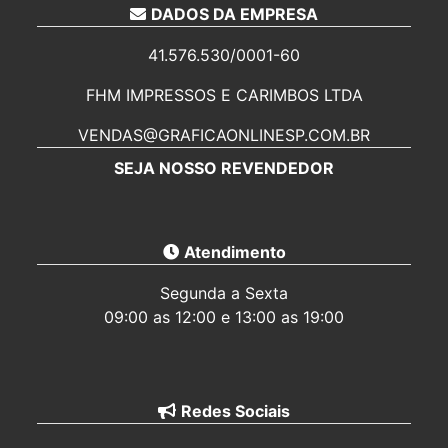
DADOS DA EMPRESA
PALHOÇA
PASTAS PERSONALIZADAS PARA REVENDA EM
41.576.530/0001-60
PALHOÇA
FHM IMPRESSOS E CARIMBOS LTDA
Balcão de retirada
VENDAS@GRAFICAONLINESP.COM.BR
Fale Conosco
SEJA NOSSO REVENDEDOR
Atendimento
Segunda a Sexta
09:00 as 12:00 e 13:00 as 19:00
Redes Sociais