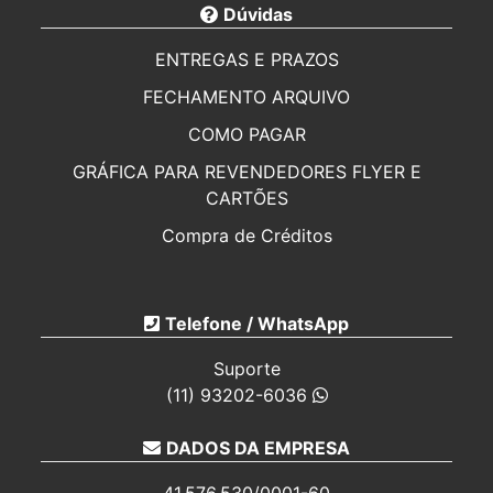
Dúvidas
ENTREGAS E PRAZOS
FECHAMENTO ARQUIVO
COMO PAGAR
GRÁFICA PARA REVENDEDORES FLYER E
CARTÕES
Compra de Créditos
CARTÃO DE VISITA PERSONALIZADO 250G
IMPRESSOS PARA ELEIÇÕES 2026
Telefone / WhatsApp
CARTÕES MAIS BARATO
Suporte
REVENDA DE FOLHETOS
(11) 93202-6036
CARTÃO DE VISITA PARA REVENDA EM
DADOS DA EMPRESA
PALHOÇA
PASTAS PERSONALIZADAS PARA REVENDA EM