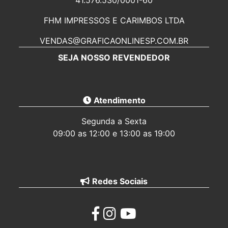
41.576.530/0001-60
PALHOÇA
FHM IMPRESSOS E CARIMBOS LTDA
Balcão de retirada
VENDAS@GRAFICAONLINESP.COM.BR
Fale Conosco
SEJA NOSSO REVENDEDOR
Atendimento
Segunda a Sexta
09:00 as 12:00 e 13:00 as 19:00
Redes Sociais