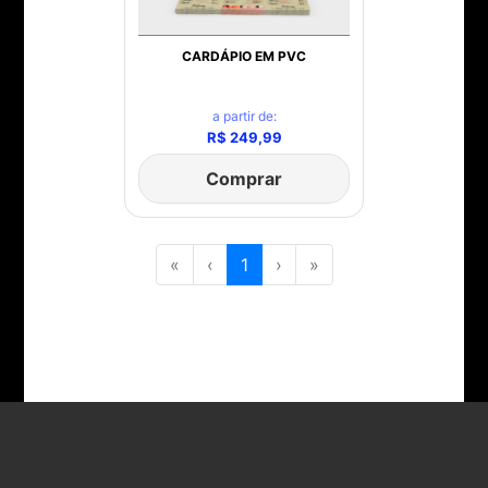
CARDÁPIO EM PVC
a partir de:
R$ 249,99
Comprar
«
‹
1
›
»