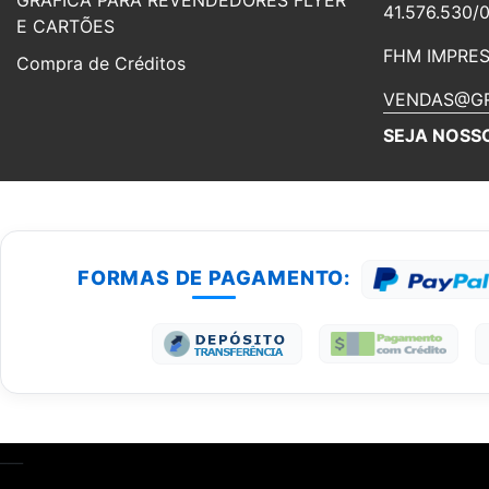
GRÁFICA PARA REVENDEDORES FLYER
41.576.530/
E CARTÕES
FHM IMPRES
Compra de Créditos
VENDAS@GR
CARTÃO DE VISITA PERSONALIZADO
250G
SEJA NOSS
IMPRESSOS PARA ELEIÇÕES 2026
CARTÕES MAIS BARATO
REVENDA DE FOLHETOS
CARTÃO DE VISITA PARA REVENDA EM
FORMAS DE PAGAMENTO:
PALHOÇA
PASTAS PERSONALIZADAS PARA
REVENDA EM PALHOÇA
Balcão de retirada
Fale Conosco
___