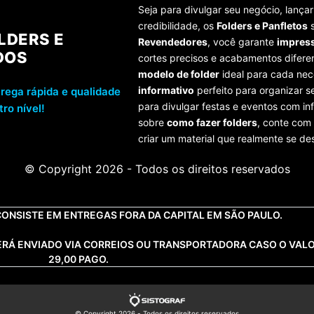
Seja para divulgar seu negócio, lan
credibilidade, os
Folders e Panfletos
s
LDERS E
Revendedores
, você garante
impress
DOS
cortes precisos e acabamentos difer
modelo de folder
ideal para cada nec
informativo
perfeito para organizar s
rega rápida e qualidade
para divulgar festas e eventos com i
ro nível!
sobre
como fazer folders
, conte com
criar um material que realmente se de
© Copyright 2026 - Todos os direitos reservados
AS OPÇÕES)
ONSISTE EM ENTREGAS FORA DA CAPITAL EM SÃO PAULO.
SERÁ ENVIADO VIA CORREIOS OU TRANSPORTADORA CASO O VAL
29,00 PAGO.
© Copyright 2026 - Todos os direitos reservados