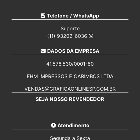
CARTÃO DE VISITA PERSONALIZADO 250G
IMPRESSOS PARA ELEIÇÕES 2026
Telefone / WhatsApp
CARTÕES MAIS BARATO
Suporte
REVENDA DE FOLHETOS
(11) 93202-6036
CARTÃO DE VISITA PARA REVENDA EM
DADOS DA EMPRESA
PALHOÇA
PASTAS PERSONALIZADAS PARA REVENDA EM
41.576.530/0001-60
PALHOÇA
FHM IMPRESSOS E CARIMBOS LTDA
Balcão de retirada
VENDAS@GRAFICAONLINESP.COM.BR
Fale Conosco
SEJA NOSSO REVENDEDOR
Atendimento
Segunda a Sexta